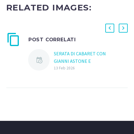
RELATED IMAGES:
POST CORRELATI
SERATA DI CABARET CON
GIANNI ASTONE E
NORBERTO MIDANI
13 Feb 2026
🎭 CABARET SHOW –
UNA SERATA DA NON
PERDERE! 😂 📅
VENERDì 13 febbraio📍
Eurotaverna – Desio
Una…